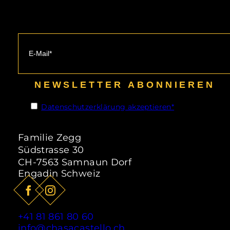
15.06.26 – 20.09.26
NEWSLETTER ABONNIEREN
Sommer
Datenschutzerklärung akzeptieren*
Das perfekte Angebot für
Wanderfreunde ist der „Alles inklusive“
Familie Zegg
Sommerhit, der während der
Südstrasse 30
Sommersaison vom 15.06.2026 -
CH-7563 Samnaun Dorf
20.09.2026 in Samnaun gültig ist.
Engadin Schweiz
ab
85,- CHF
pro Person
ZUM ANGEBOT
+41 81 861 80 60
info@chasacastello.ch