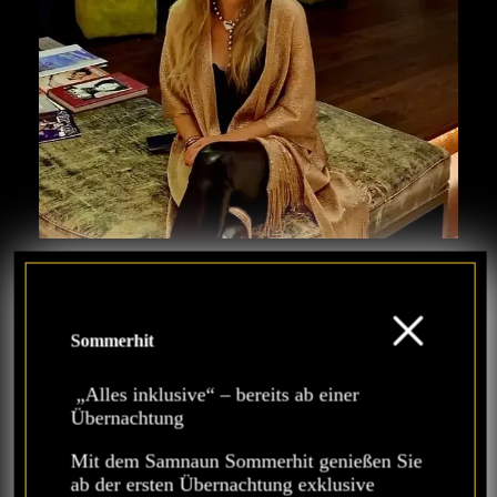
Tamara
hat das 2006 neu eröffnete Chasa
Sommerhit
Castello im Alleingang aufgebaut. Mit
großer Passion hat sie die Abläufe am
„Alles inklusive“ – bereits ab einer
Bau dirigiert und den Betrieb eine
Übernachtung
Saison lang alleine geführt. Inzwischen
führt sie das Haus gemeinsam mit
Mit dem Samnaun Sommerhit genießen Sie
Schwester Denise. Wenn es um
ab der ersten Übernachtung exklusive