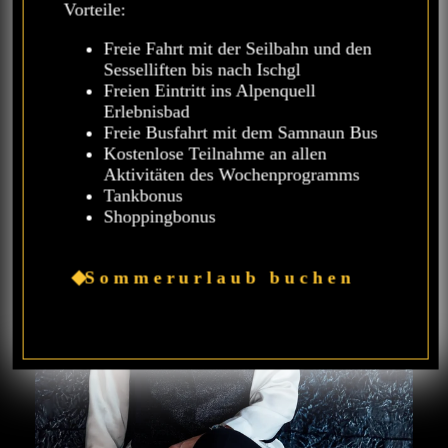
Umbauarbeiten und um räumliche
Vorteile:
Optimierung geht, bringt sie – mit
Untersützung Ihres Mannes – ihr Know-
Freie Fahrt mit der Seilbahn und den
how und ihren Sinn für Ästhetik ins
Sesselliften bis nach Ischgl
Spiel.
Freien Eintritt ins Alpenquell
Erlebnisbad
Freie Busfahrt mit dem Samnaun Bus
Kostenlose Teilnahme an allen
Aktivitäten des Wochenprogramms
Tankbonus
Shoppingbonus
Sommerurlaub buchen