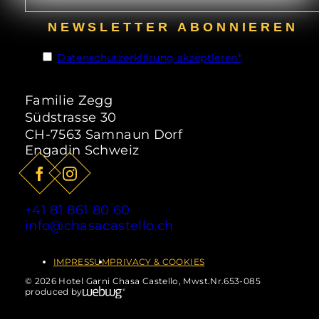
Das perfekte Angebot für
Wanderfreunde ist der „Alles inklusive“
NEWSLETTER ABONNIEREN
Sommerhit, der während der
Sommersaison vom 15.06.2026 -
Datenschutzerklärung akzeptieren*
20.09.2026 in Samnaun gültig ist.
ab
85,- CHF
pro Person
ZUM ANGEBOT
Familie Zegg
Südstrasse 30
CH-7563 Samnaun Dorf
Engadin Schweiz
+41 81 861 80 60
info@chasacastello.ch
IMPRESSUM
PRIVACY & COOKIES
© 2026 Hotel Garni Chasa Castello, Mwst.Nr.653-085
produced by