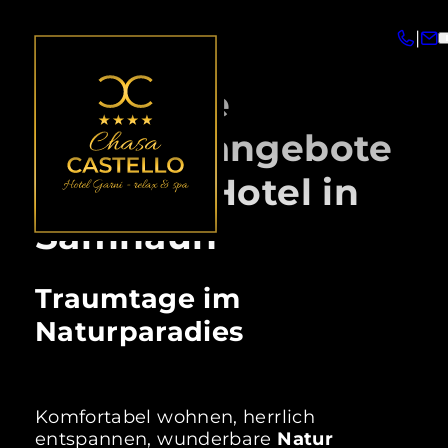
|
Attraktive
Pauschalangebote
in Ihrem Hotel in
Samnaun
Traumtage im
Naturparadies
Komfortabel wohnen, herrlich
entspannen, wunderbare
Natur