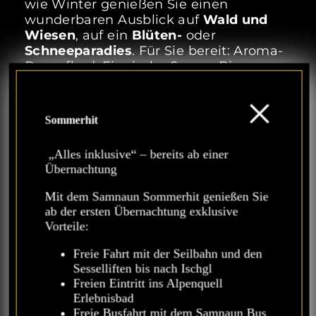
wie Winter genießen Sie einen
wunderbaren Ausblick auf
Wald und
Wiesen
, auf ein
Blüten-
oder
Schneeparadies
. Für Sie bereit: Aroma-
Dampfbad, Finnische Sauna, Biosauna,
Infrarotkabine und Erlebnisduschen.
Sommerhit
„Alles inklusive“ – bereits ab einer
Übernachtung
Mit dem Samnaun Sommerhit genießen Sie
ab der ersten Übernachtung exklusive
Vorteile:
Freie Fahrt mit der Seilbahn und den
Sesselliften bis nach Ischgl
Freien Eintritt ins Alpenquell
Erlebnisbad
Freie Busfahrt mit dem Samnaun Bus