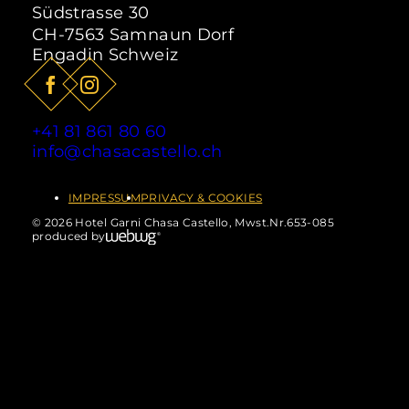
Sommerhit, der während der
Südstrasse 30
Sommersaison vom 15.06.2026 -
CH-7563 Samnaun Dorf
20.09.2026 in Samnaun gültig ist.
Engadin Schweiz
ab
85,- CHF
pro Person
ZUM ANGEBOT
+41 81 861 80 60
info@chasacastello.ch
IMPRESSUM
PRIVACY & COOKIES
© 2026 Hotel Garni Chasa Castello, Mwst.Nr.653-085
produced by