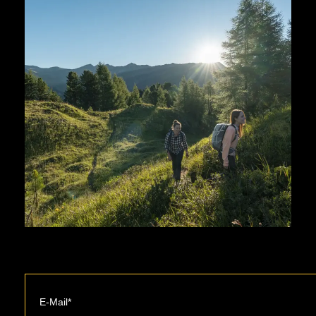
Wir empfehlen den Abschluss einer
Shoppingbonus von -5 %
Reiseversicherung, damit Ihre
Tiefgaragenplatz für
Kosten bei einem verspäteten
Motorräder: kostenlos
Antritt oder einer vorzeitigen
Abreise infolge Unfall, Krankheit
und höherer Gewalt (z. B. bei
Straßensperrung wegen Lawinen
oder Felssturz) rückerstattet
werden.