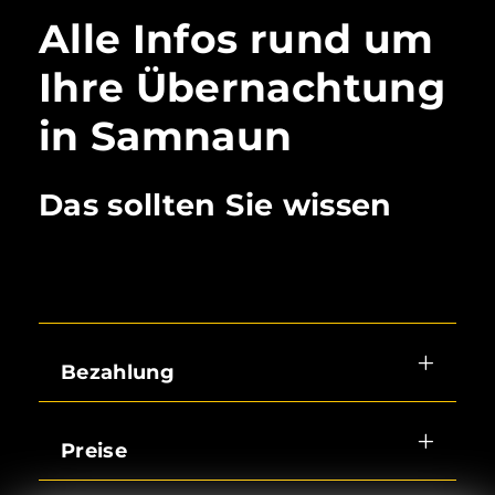
Alle Infos rund um
Ihre Übernachtung
in Samnaun
Das sollten Sie wissen
Bezahlung
Wir bitten Sie, dia Anzahlung bis
Preise
spätestens 20 Tage vor Ihrer
Anreise zu überweisen. Um