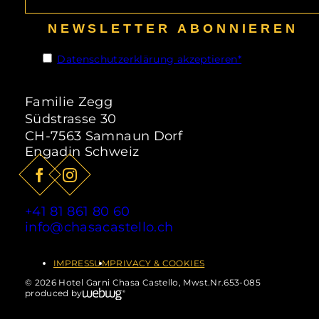
15.06.26 – 20.09.26
NEWSLETTER ABONNIEREN
Sommer
Datenschutzerklärung akzeptieren*
Das perfekte Angebot für
Wanderfreunde ist der „Alles inklusive“
Familie Zegg
Sommerhit, der während der
Südstrasse 30
Sommersaison vom 15.06.2026 -
CH-7563 Samnaun Dorf
20.09.2026 in Samnaun gültig ist.
Engadin Schweiz
ab
85,- CHF
pro Person
ZUM ANGEBOT
+41 81 861 80 60
info@chasacastello.ch
IMPRESSUM
PRIVACY & COOKIES
© 2026 Hotel Garni Chasa Castello, Mwst.Nr.653-085
produced by