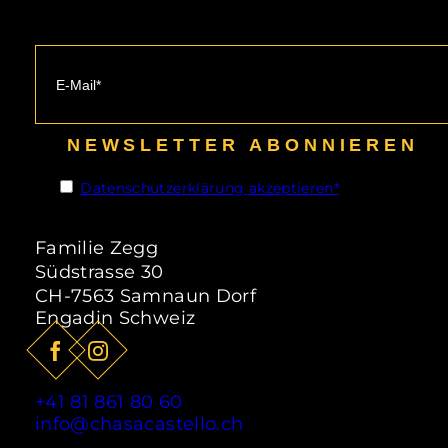
Sommer
Das perfekte Angebot für
Wanderfreunde ist der „Alles inklusive“
Sommerhit, der während der
NEWSLETTER ABONNIEREN
Sommersaison vom 15.06.2026 -
20.09.2026 in Samnaun gültig ist.
Datenschutzerklärung akzeptieren*
ab
85,- CHF
pro Person
ZUM ANGEBOT
Familie Zegg
Südstrasse 30
CH-7563 Samnaun Dorf
Engadin Schweiz
+41 81 861 80 60
info@chasacastello.ch