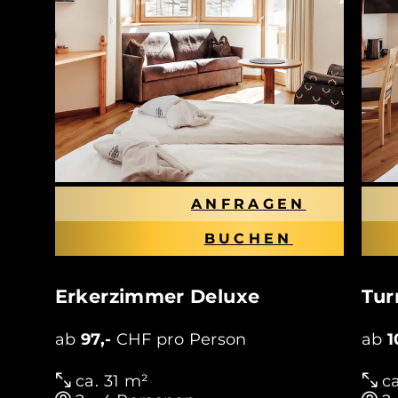
ANFRAGEN
BUCHEN
Erkerzimmer Deluxe
Tur
ab
97,-
CHF pro Person
ab
1
ca. 31 m²
ca